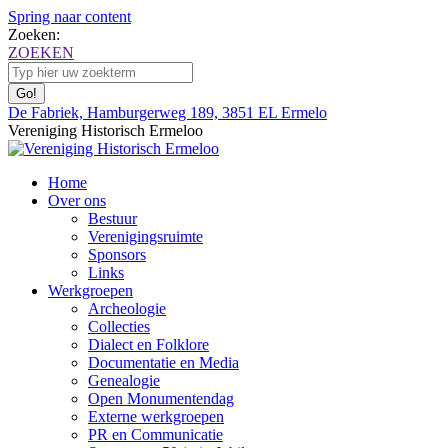
Spring naar content
Zoeken:
ZOEKEN
De Fabriek, Hamburgerweg 189, 3851 EL Ermelo
Vereniging Historisch Ermeloo
Home
Over ons
Bestuur
Verenigingsruimte
Sponsors
Links
Werkgroepen
Archeologie
Collecties
Dialect en Folklore
Documentatie en Media
Genealogie
Open Monumentendag
Externe werkgroepen
PR en Communicatie