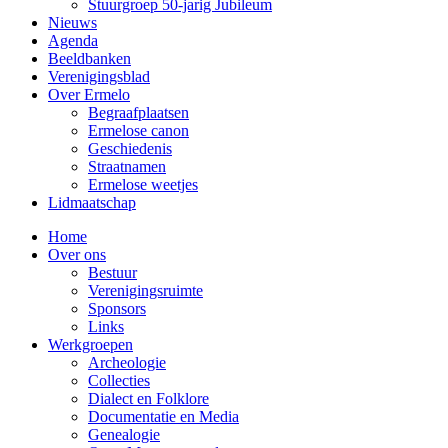
Stuurgroep 50-jarig Jubileum
Nieuws
Agenda
Beeldbanken
Verenigingsblad
Over Ermelo
Begraafplaatsen
Ermelose canon
Geschiedenis
Straatnamen
Ermelose weetjes
Lidmaatschap
Home
Over ons
Bestuur
Verenigingsruimte
Sponsors
Links
Werkgroepen
Archeologie
Collecties
Dialect en Folklore
Documentatie en Media
Genealogie