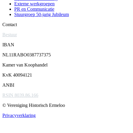
Externe werkgroepen
PR en Communicatie
Stuurgroep 50-jarig Jubileum
Contact
Bestuur
IBAN
NL11RABO0387737375
Kamer van Koophandel
KvK 40094121
ANBI
RSIN 8039.86.166
© Vereniging Historisch Ermeloo
Privacyverklaring