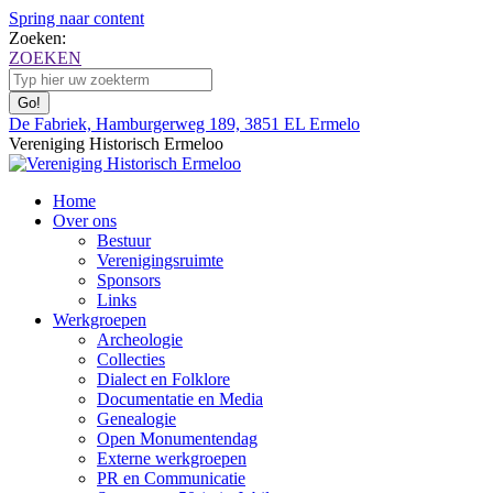
Spring naar content
Zoeken:
ZOEKEN
De Fabriek, Hamburgerweg 189, 3851 EL Ermelo
Vereniging Historisch Ermeloo
Home
Over ons
Bestuur
Verenigingsruimte
Sponsors
Links
Werkgroepen
Archeologie
Collecties
Dialect en Folklore
Documentatie en Media
Genealogie
Open Monumentendag
Externe werkgroepen
PR en Communicatie