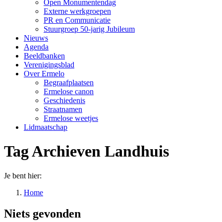
Open Monumentendag
Externe werkgroepen
PR en Communicatie
Stuurgroep 50-jarig Jubileum
Nieuws
Agenda
Beeldbanken
Verenigingsblad
Over Ermelo
Begraafplaatsen
Ermelose canon
Geschiedenis
Straatnamen
Ermelose weetjes
Lidmaatschap
Tag Archieven
Landhuis
Je bent hier:
Home
Niets gevonden