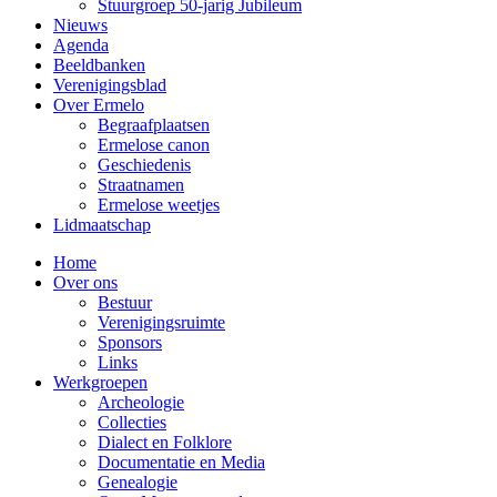
Stuurgroep 50-jarig Jubileum
Nieuws
Agenda
Beeldbanken
Verenigingsblad
Over Ermelo
Begraafplaatsen
Ermelose canon
Geschiedenis
Straatnamen
Ermelose weetjes
Lidmaatschap
Home
Over ons
Bestuur
Verenigingsruimte
Sponsors
Links
Werkgroepen
Archeologie
Collecties
Dialect en Folklore
Documentatie en Media
Genealogie