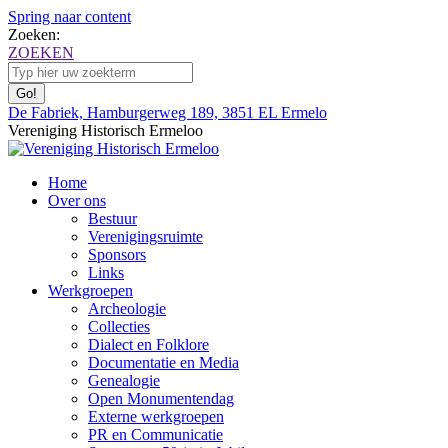
Spring naar content
Zoeken:
ZOEKEN
De Fabriek, Hamburgerweg 189, 3851 EL Ermelo
Vereniging Historisch Ermeloo
Home
Over ons
Bestuur
Verenigingsruimte
Sponsors
Links
Werkgroepen
Archeologie
Collecties
Dialect en Folklore
Documentatie en Media
Genealogie
Open Monumentendag
Externe werkgroepen
PR en Communicatie