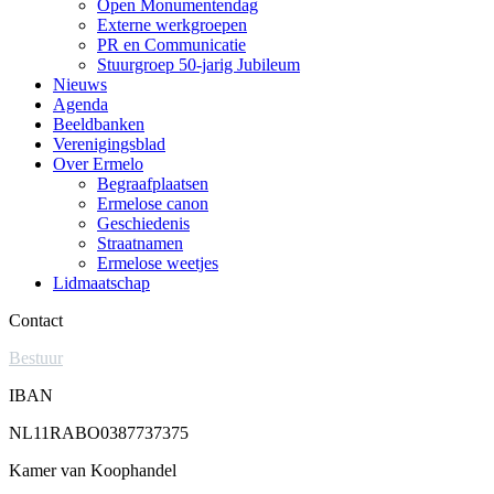
Open Monumentendag
Externe werkgroepen
PR en Communicatie
Stuurgroep 50-jarig Jubileum
Nieuws
Agenda
Beeldbanken
Verenigingsblad
Over Ermelo
Begraafplaatsen
Ermelose canon
Geschiedenis
Straatnamen
Ermelose weetjes
Lidmaatschap
Contact
Bestuur
IBAN
NL11RABO0387737375
Kamer van Koophandel