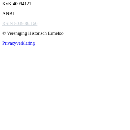
KvK 40094121
ANBI
RSIN 8039.86.166
© Vereniging Historisch Ermeloo
Privacyverklaring