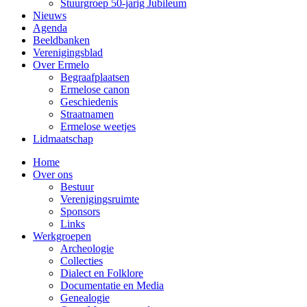
Stuurgroep 50-jarig Jubileum
Nieuws
Agenda
Beeldbanken
Verenigingsblad
Over Ermelo
Begraafplaatsen
Ermelose canon
Geschiedenis
Straatnamen
Ermelose weetjes
Lidmaatschap
Home
Over ons
Bestuur
Verenigingsruimte
Sponsors
Links
Werkgroepen
Archeologie
Collecties
Dialect en Folklore
Documentatie en Media
Genealogie