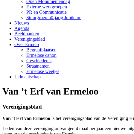
Open Monumentendag
Externe werkgroepen
PR en Communicatie
Stuurgroep 50-jarig Jubileum
Nieuws
Agenda
Beeldbanken
Verenigingsblad
Over Ermelo
Begraafplaatsen
Ermelose canon
Geschiedenis
Straatnamen
Ermelose weetjes
Lidmaatschap
Van ’t Erf van Ermeloo
Verenigingsblad
Van ’t Erf van Ermeloo
is het verenigingsblad van de Vereniging Hi
Leden van deze vereniging ontvangen 4 maal per jaar een nieuwe uitgav
lezen over de geschiedenis van Ermelo.