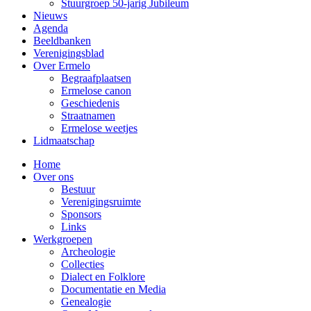
Stuurgroep 50-jarig Jubileum
Nieuws
Agenda
Beeldbanken
Verenigingsblad
Over Ermelo
Begraafplaatsen
Ermelose canon
Geschiedenis
Straatnamen
Ermelose weetjes
Lidmaatschap
Home
Over ons
Bestuur
Verenigingsruimte
Sponsors
Links
Werkgroepen
Archeologie
Collecties
Dialect en Folklore
Documentatie en Media
Genealogie