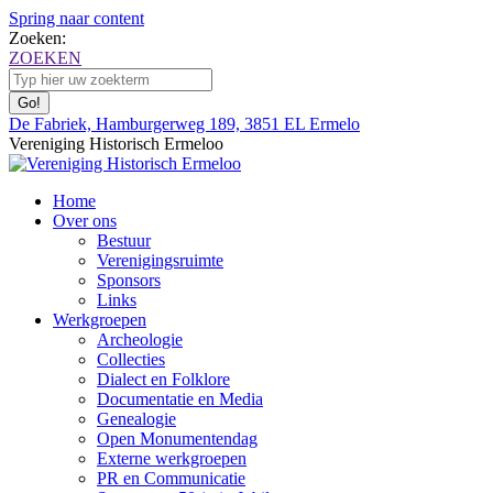
Spring naar content
Zoeken:
ZOEKEN
De Fabriek, Hamburgerweg 189, 3851 EL Ermelo
Vereniging Historisch Ermeloo
Home
Over ons
Bestuur
Verenigingsruimte
Sponsors
Links
Werkgroepen
Archeologie
Collecties
Dialect en Folklore
Documentatie en Media
Genealogie
Open Monumentendag
Externe werkgroepen
PR en Communicatie