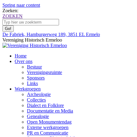
Spring naar content
Zoeken:
ZOEKEN
De Fabriek, Hamburgerweg 189, 3851 EL Ermelo
Vereniging Historisch Ermeloo
Home
Over ons
Bestuur
Verenigingsruimte
Sponsors
Links
Werkgroepen
Archeologie
Collecties
Dialect en Folklore
Documentatie en Media
Genealogie
Open Monumentendag
Externe werkgroepen
PR en Communicatie