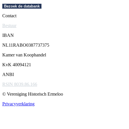
Bezoek de databank
Contact
Bestuur
IBAN
NL11RABO0387737375
Kamer van Koophandel
KvK 40094121
ANBI
RSIN 8039.86.166
© Vereniging Historisch Ermeloo
Privacyverklaring