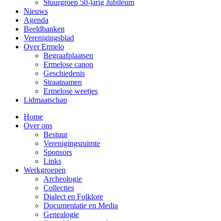
Stuurgroep 50-jarig Jubileum
Nieuws
Agenda
Beeldbanken
Verenigingsblad
Over Ermelo
Begraafplaatsen
Ermelose canon
Geschiedenis
Straatnamen
Ermelose weetjes
Lidmaatschap
Home
Over ons
Bestuur
Verenigingsruimte
Sponsors
Links
Werkgroepen
Archeologie
Collecties
Dialect en Folklore
Documentatie en Media
Genealogie