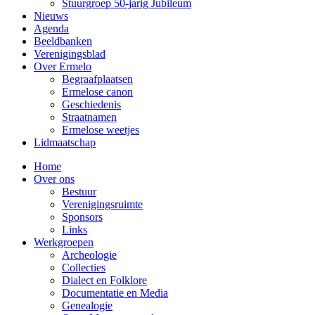
Stuurgroep 50-jarig Jubileum
Nieuws
Agenda
Beeldbanken
Verenigingsblad
Over Ermelo
Begraafplaatsen
Ermelose canon
Geschiedenis
Straatnamen
Ermelose weetjes
Lidmaatschap
Home
Over ons
Bestuur
Verenigingsruimte
Sponsors
Links
Werkgroepen
Archeologie
Collecties
Dialect en Folklore
Documentatie en Media
Genealogie