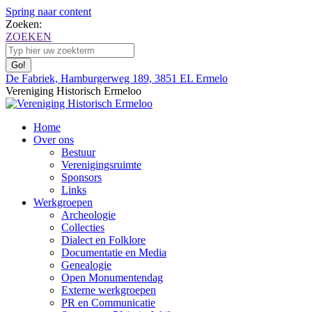
Spring naar content
Zoeken:
ZOEKEN
De Fabriek, Hamburgerweg 189, 3851 EL Ermelo
Vereniging Historisch Ermeloo
Home
Over ons
Bestuur
Verenigingsruimte
Sponsors
Links
Werkgroepen
Archeologie
Collecties
Dialect en Folklore
Documentatie en Media
Genealogie
Open Monumentendag
Externe werkgroepen
PR en Communicatie