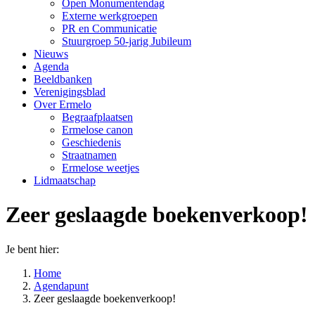
Open Monumentendag
Externe werkgroepen
PR en Communicatie
Stuurgroep 50-jarig Jubileum
Nieuws
Agenda
Beeldbanken
Verenigingsblad
Over Ermelo
Begraafplaatsen
Ermelose canon
Geschiedenis
Straatnamen
Ermelose weetjes
Lidmaatschap
Zeer geslaagde boekenverkoop!
Je bent hier:
Home
Agendapunt
Zeer geslaagde boekenverkoop!