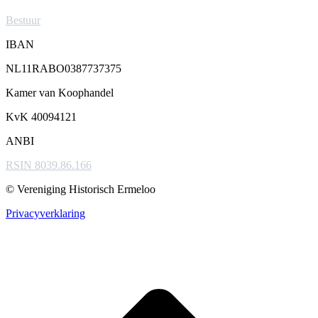
Bestuur
IBAN
NL11RABO0387737375
Kamer van Koophandel
KvK 40094121
ANBI
RSIN 8039.86.166
© Vereniging Historisch Ermeloo
Privacyverklaring