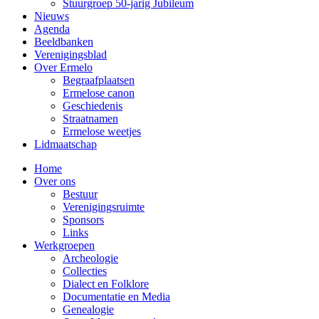
Stuurgroep 50-jarig Jubileum
Nieuws
Agenda
Beeldbanken
Verenigingsblad
Over Ermelo
Begraafplaatsen
Ermelose canon
Geschiedenis
Straatnamen
Ermelose weetjes
Lidmaatschap
Home
Over ons
Bestuur
Verenigingsruimte
Sponsors
Links
Werkgroepen
Archeologie
Collecties
Dialect en Folklore
Documentatie en Media
Genealogie