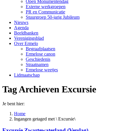
Open Monumentendag
Externe werkgroepen
PR en Communicatie
Stuurgroep 50-jarig Jubileum
Nieuws
Agenda
Beeldbanken
Verenigingsblad
Over Ermelo
Begraafplaatsen
Ermelose canon
Geschiedenis
Straatnamen
Ermelose weetjes
Lidmaatschap
Tag Archieven
Excursie
Je bent hier:
Home
Ingangen getaged met \ Excursie\
Excursie Zwartewaterland (Verslag)