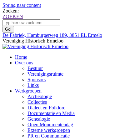
Spring naar content
Zoeken:
ZOEKEN
De Fabriek, Hamburgerweg 189, 3851 EL Ermelo
Vereniging Historisch Ermeloo
Home
Over ons
Bestuur
Verenigingsruimte
Sponsors
Links
Werkgroepen
Archeologie
Collecties
Dialect en Folklore
Documentatie en Media
Genealogie
Open Monumentendag
Externe werkgroepen
PR en Communicatie