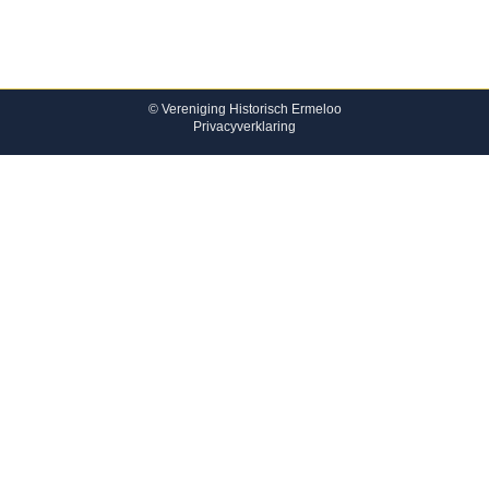
© Vereniging Historisch Ermeloo
Privacyverklaring