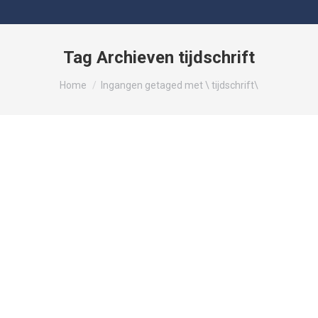
Tag Archieven
tijdschrift
Je bent hier:
Home
Ingangen getaged met \ tijdschrift\
Correctie Van ’t Erf nummer 119 blz
39
Nieuwsbericht
Door
Egbert Vonkeman
maart 20, 2026
De redactie van ons blad, Van ’t Erf van Ermeloo,
ontving een bericht van Piet Postma. Hij geeft aan dat
het e-mailadres, bij de Oproep op pagina 39 van
nummer 119, niet volledig is. Het moet dus zijn:
p.postmayzn@upcmail.nl Voor rechtstreeks contact met
Piet vanaf deze pagina, klik op de e-maillink : Piet
Postma