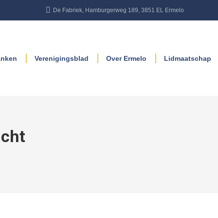
De Fabriek, Hamburgerweg 189, 3851 EL Ermelo
anken
Verenigingsblad
Over Ermelo
Lidmaatschap
icht