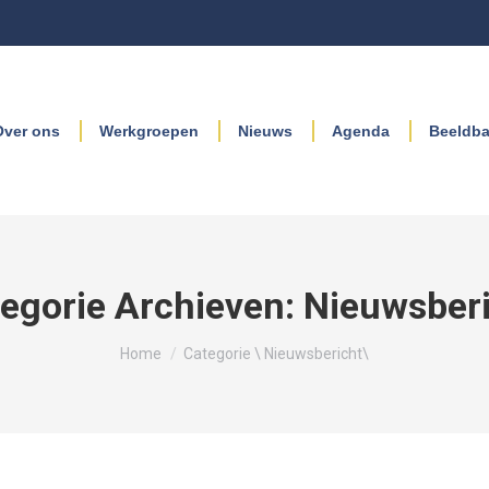
Over ons
Werkgroepen
Nieuws
Agenda
Beeldb
egorie Archieven:
Nieuwsber
Je bent hier:
Home
Categorie \ Nieuwsbericht\