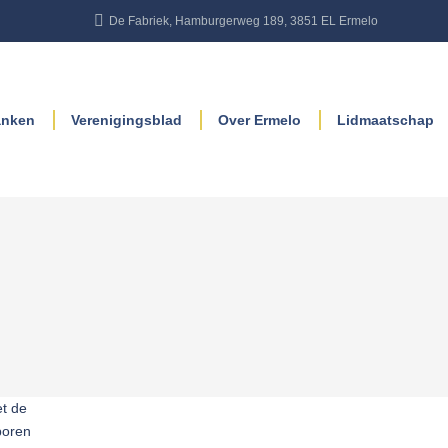
De Fabriek, Hamburgerweg 189, 3851 EL Ermelo
anken
Verenigingsblad
Over Ermelo
Lidmaatschap
et de
poren