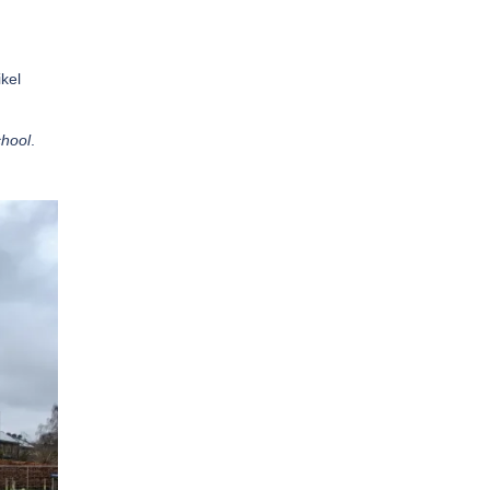
kel
chool
.