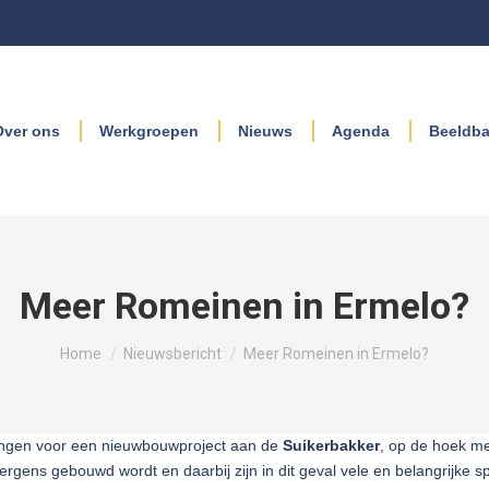
Over ons
Werkgroepen
Nieuws
Agenda
Beeldb
Meer Romeinen in Ermelo?
Je bent hier:
Home
Nieuwsbericht
Meer Romeinen in Ermelo?
idingen voor een nieuwbouwproject aan de
Suikerbakker
, op de hoek m
 ergens gebouwd wordt en daarbij zijn in dit geval vele en belangrijke s