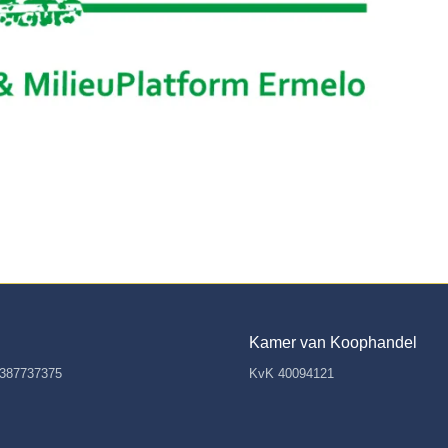
Kamer van Koophandel
387737375
KvK 40094121