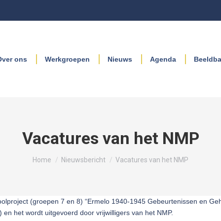
Over ons
Werkgroepen
Nieuws
Agenda
Beeldb
Vacatures van het NMP
Je bent hier:
Home
Nieuwsbericht
Vacatures van het NMP
choolproject (groepen 7 en 8) “Ermelo 1940-1945 Gebeurtenissen en Ge
 en het wordt uitgevoerd door vrijwilligers van het NMP.