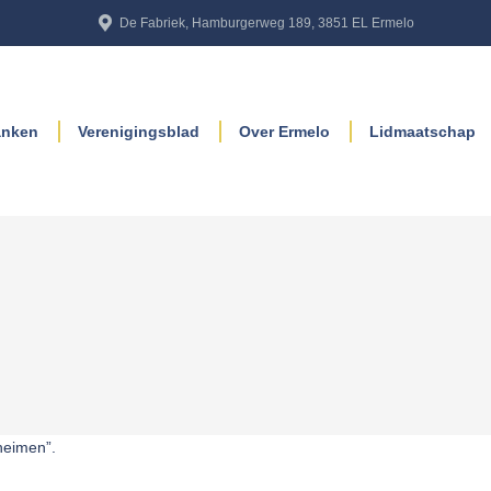
De Fabriek, Hamburgerweg 189, 3851 EL Ermelo
anken
Verenigingsblad
Over Ermelo
Lidmaatschap
heimen”.