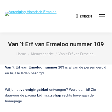
ZOEKEN
Zoeken:
Van ’t Erf van Ermeloo nummer 109
Je bent hier:
Home
Nieuwsbericht
Van ’t Erf van Ermeloo…
Van ’t Erf van Ermeloo nummer 109
is al van de persen gerold
en bij alle leden bezorgd.
Wil je het
verenigingsblad
ontvangen? Word dan lid! Zie
daarvoor de pagina
Lidmaatschap
rechts bovenaan de
homepage.