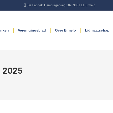
De Fabriek, Hamburgerweg 189, 3851 EL Ermelo
anken
Verenigingsblad
Over Ermelo
Lidmaatschap
, 2025