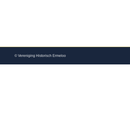
Nieuwsbericht
Door
Egbert Vonkeman
november 24, 2025
Kennismakingsbijeenkomst op donderdag 13 november voor n
ieders toestemming- door Alex Kleijnen
© Vereniging Historisch Ermeloo