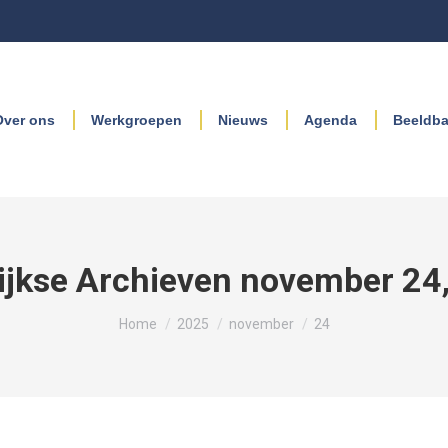
Over ons
Werkgroepen
Nieuws
Agenda
Beeldb
ijkse Archieven
november 24
Je bent hier:
Home
2025
november
24