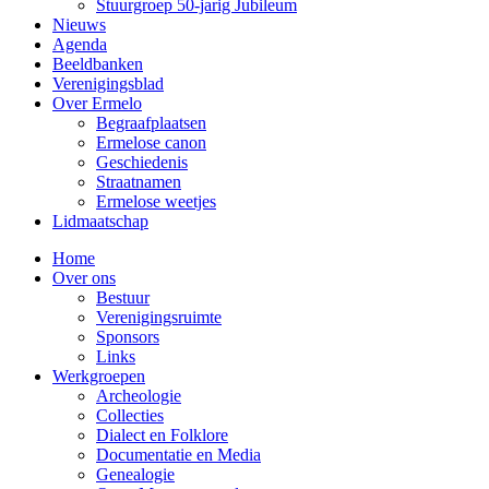
Stuurgroep 50-jarig Jubileum
Nieuws
Agenda
Beeldbanken
Verenigingsblad
Over Ermelo
Begraafplaatsen
Ermelose canon
Geschiedenis
Straatnamen
Ermelose weetjes
Lidmaatschap
Home
Over ons
Bestuur
Verenigingsruimte
Sponsors
Links
Werkgroepen
Archeologie
Collecties
Dialect en Folklore
Documentatie en Media
Genealogie