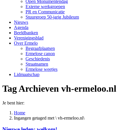
Open Monumentendag
Externe werkgroepen
PR en Communicatie
Stuurgroep 50-jarig Jubileum
Nieuws
Agenda
Beeldbanken
Verenigingsblad
Over Ermelo
Begraafplaatsen
Ermelose canon
Geschiedenis
Straatnamen
Ermelose weetjes
Lidmaatschap
Tag Archieven
vh-ermeloo.nl
Je bent hier:
Home
Ingangen getaged met \ vh-ermeloo.nl\
Nieuwe leden: welkom!