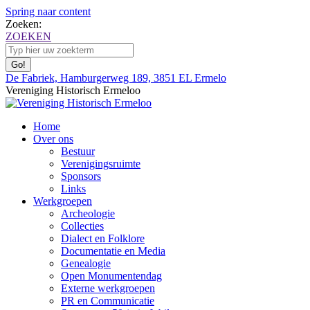
Spring naar content
Zoeken:
ZOEKEN
De Fabriek, Hamburgerweg 189, 3851 EL Ermelo
Vereniging Historisch Ermeloo
Home
Over ons
Bestuur
Verenigingsruimte
Sponsors
Links
Werkgroepen
Archeologie
Collecties
Dialect en Folklore
Documentatie en Media
Genealogie
Open Monumentendag
Externe werkgroepen
PR en Communicatie