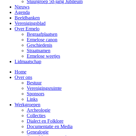
Stuurgroep 50-jarig Jubileum
Nieuws
Agenda
Beeldbanken
Verenigingsblad
Over Ermelo
Begraafplaatsen
Ermelose canon
Geschiedenis
Straatnamen
Ermelose weetjes
Lidmaatschap
Home
Over ons
Bestuur
Verenigingsruimte
Sponsors
Links
Werkgroepen
Archeologie
Collecties
Dialect en Folklore
Documentatie en Media
Genealogie