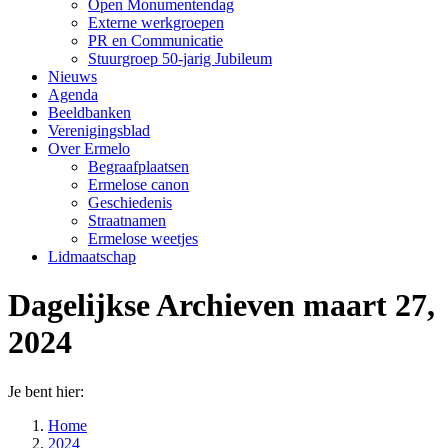
Open Monumentendag
Externe werkgroepen
PR en Communicatie
Stuurgroep 50-jarig Jubileum
Nieuws
Agenda
Beeldbanken
Verenigingsblad
Over Ermelo
Begraafplaatsen
Ermelose canon
Geschiedenis
Straatnamen
Ermelose weetjes
Lidmaatschap
Dagelijkse Archieven
maart 27,
2024
Je bent hier:
Home
2024