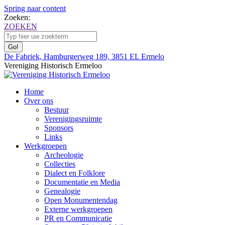
Spring naar content
Zoeken:
ZOEKEN
De Fabriek, Hamburgerweg 189, 3851 EL Ermelo
Vereniging Historisch Ermeloo
Home
Over ons
Bestuur
Verenigingsruimte
Sponsors
Links
Werkgroepen
Archeologie
Collecties
Dialect en Folklore
Documentatie en Media
Genealogie
Open Monumentendag
Externe werkgroepen
PR en Communicatie